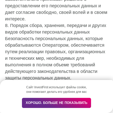
предоставлении его персональных данных и
дает согласие свободно, своей волей и в своем
интересе.
8. Порядок сбора, хранения, передачи и других
видов обработки персональных данных
Безопасность персональных данных, которые
обрабатываются Оператором, обеспечивается
путем реализации правовых, организационных
и технических мер, необходимых для
выполнения в полном объеме требований
действующего законодательства в области
защиты персональных данных.
8.1. Оператор обеспечивает сохранность
Сайт InvestFirst использует файлы cookie,
персональных данных и принимает все
они помогают делать его удобнее для вас
возможные меры, исключающие доступ к
Напишите нам
ХОРОШО. БОЛЬШЕ НЕ ПОКАЗЫВАТЬ
персональным данным неуполномоченных лиц.
8.2. Персональные данные Пользователя